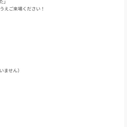
た」
うえご来場ください！
ざいません）