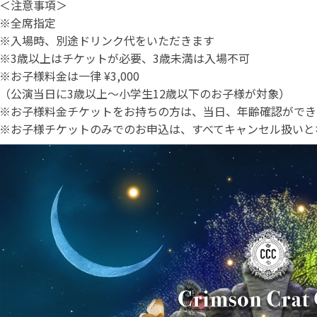
＜注意事項＞
※全席指定
※入場時、別途ドリンク代をいただきます
※3歳以上はチケットが必要、3歳未満は入場不可
※お子様料金は一律 ¥3,000
（公演当日に3歳以上〜小学生12歳以下のお子様が対象）
※お子様料金チケットをお持ちの方は、当日、年齢確認ができ
※お子様チケットのみでのお申込は、すべてキャンセル扱いと